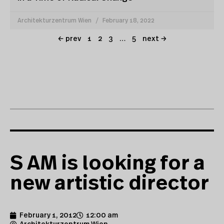
Architekturzentrum Wien
February 18, 2022
← prev
1
2
3
…
5
next →
S AM is looking for a
new artistic director
February 1, 2012
12:00 am