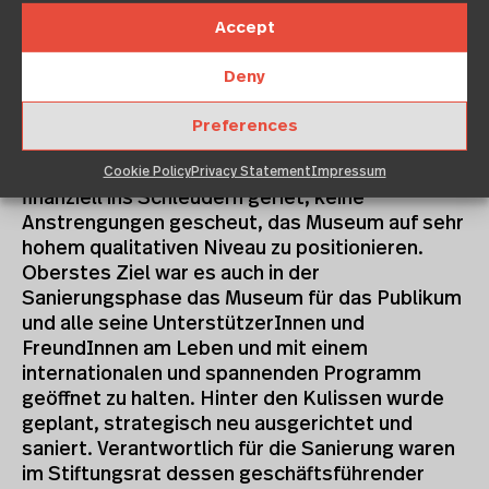
CH-4001 Basel
Accept
Nach geglückter Sanierung sucht das S AM
Schweizerisches Architekturmuseum per
Deny
Januar 2013 eine neue künstlerische Leitung
Der Stiftungsrat und die operative Leitung des
Preferences
S AM Schweizerisches Architekturmuseum
haben in den letzten zwei Jahren, als das S AM
Cookie Policy
Privacy Statement
Impressum
finanziell ins Schleudern geriet, keine
Anstrengungen gescheut, das Museum auf sehr
hohem qualitativen Niveau zu positionieren.
Oberstes Ziel war es auch in der
Sanierungsphase das Museum für das Publikum
und alle seine UnterstützerInnen und
FreundInnen am Leben und mit einem
internationalen und spannenden Programm
geöffnet zu halten. Hinter den Kulissen wurde
geplant, strategisch neu ausgerichtet und
saniert. Verantwortlich für die Sanierung waren
im Stiftungsrat dessen geschäftsführender